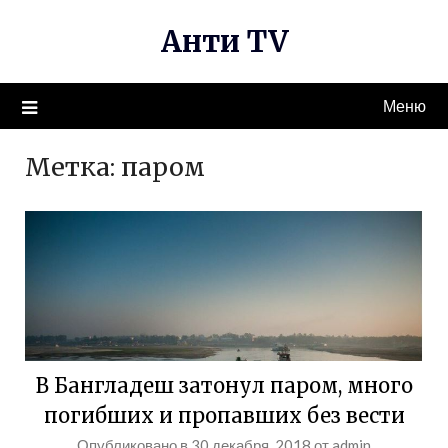
Перейти
Анти TV
к
содержимому
Меню
Метка:
паром
В Бангладеш затонул паром, много
погибших и пропавших без вести
Опубликовано в
30 декабря, 2018
от
admin