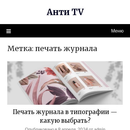
Перейти
Анти TV
к
содержимому
Меню
Метка:
печать журнала
Печать журнала в типографии —
какую выбрать?
Опубликовано в
8 апреля, 2024
от
admin