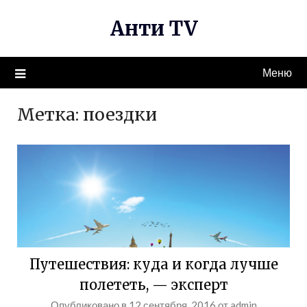
Перейти
Анти TV
к
содержимому
Меню
Метка:
поездки
Путешествия: куда и когда лучше
полететь, — эксперт
Опубликовано в
12 сентября, 2016
от
admin