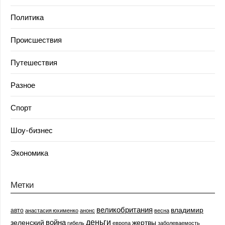
Политика
Происшествия
Путешествия
Разное
Спорт
Шоу-бизнес
Экономика
Метки
великобритания
владимир
авто
анастасия юхименко
анонс
весна
деньги
война
зеленский
жертвы
гибель
европа
заболеваемость