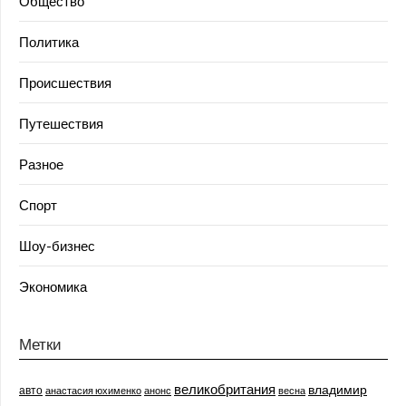
Общество
Политика
Происшествия
Путешествия
Разное
Спорт
Шоу-бизнес
Экономика
Метки
великобритания
владимир
авто
анастасия юхименко
анонс
весна