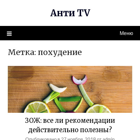
Перейти
Анти TV
к
содержимому
Меню
Метка:
похудение
ЗОЖ: все ли рекомендации
действительно полезны?
Опубликовано в
27 ноября, 2018
от
admin