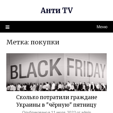
Перейти
Анти TV
к
содержимому
Меню
Метка:
покупки
Сколько потратили граждане
Украины в "чёрную" пятницу
Опубликовано в
11 июля, 2022
от
admin