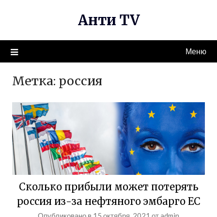
Перейти
Анти TV
к
содержимому
Меню
Метка:
россия
Сколько прибыли может потерять
россия из-за нефтяного эмбарго ЕС
Опубликовано в
15 октября, 2021
от
admin