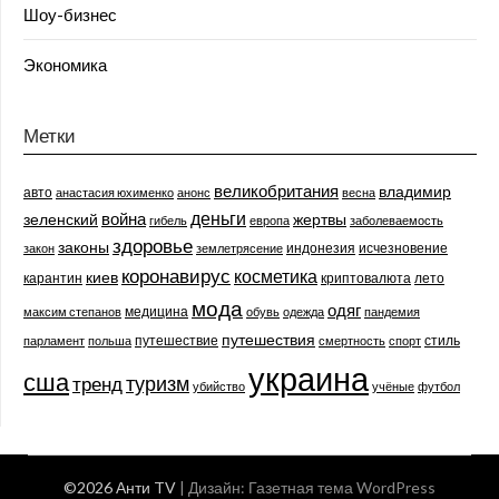
Шоу-бизнес
Экономика
Метки
великобритания
владимир
авто
анастасия юхименко
анонс
весна
деньги
война
зеленский
жертвы
гибель
европа
заболеваемость
здоровье
законы
индонезия
исчезновение
закон
землетрясение
коронавирус
косметика
киев
карантин
криптовалюта
лето
мода
одяг
медицина
максим степанов
обувь
одежда
пандемия
путешествия
путешествие
стиль
парламент
польша
смертность
спорт
украина
сша
туризм
тренд
убийство
учёные
футбол
©2026 Анти TV
| Дизайн:
Газетная тема WordPress