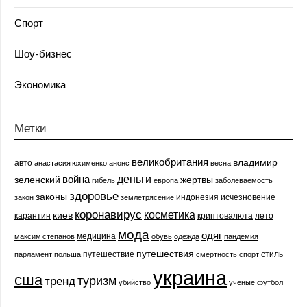
Спорт
Шоу-бизнес
Экономика
Метки
великобритания
владимир
авто
анастасия юхименко
анонс
весна
деньги
война
зеленский
жертвы
гибель
европа
заболеваемость
здоровье
законы
индонезия
исчезновение
закон
землетрясение
коронавирус
косметика
киев
карантин
криптовалюта
лето
мода
одяг
медицина
максим степанов
обувь
одежда
пандемия
путешествия
путешествие
стиль
парламент
польша
смертность
спорт
украина
сша
туризм
тренд
убийство
учёные
футбол