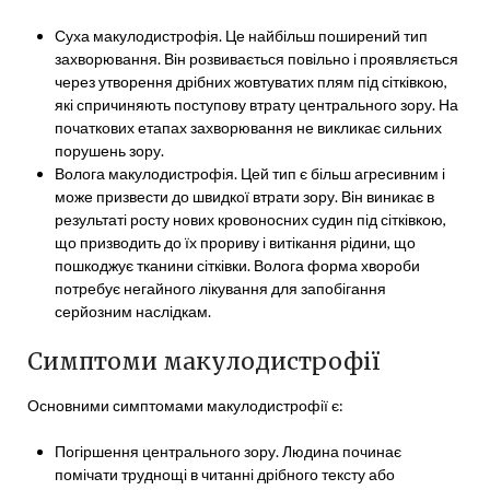
Суха макулодистрофія. Це найбільш поширений тип
захворювання. Він розвивається повільно і проявляється
через утворення дрібних жовтуватих плям під сітківкою,
які спричиняють поступову втрату центрального зору. На
початкових етапах захворювання не викликає сильних
порушень зору.
Волога макулодистрофія. Цей тип є більш агресивним і
може призвести до швидкої втрати зору. Він виникає в
результаті росту нових кровоносних судин під сітківкою,
що призводить до їх прориву і витікання рідини, що
пошкоджує тканини сітківки. Волога форма хвороби
потребує негайного лікування для запобігання
серйозним наслідкам.
Симптоми макулодистрофії
Основними симптомами макулодистрофії є:
Погіршення центрального зору. Людина починає
помічати труднощі в читанні дрібного тексту або