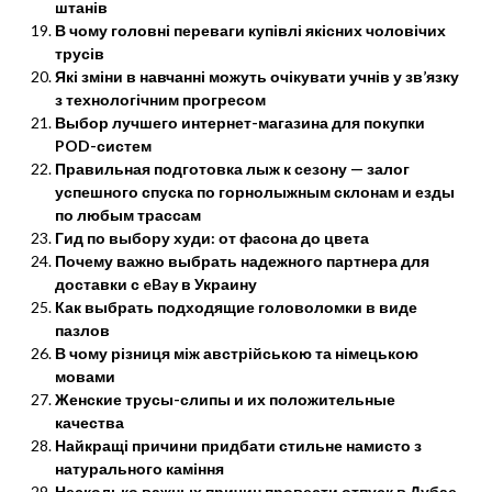
штанів
В чому головні переваги купівлі якісних чоловічих
трусів
Які зміни в навчанні можуть очікувати учнів у зв’язку
з технологічним прогресом
Выбор лучшего интернет-магазина для покупки
POD-систем
Правильная подготовка лыж к сезону — залог
успешного спуска по горнолыжным склонам и езды
по любым трассам
Гид по выбору худи: от фасона до цвета
Почему важно выбрать надежного партнера для
доставки с eBay в Украину
Как выбрать подходящие головоломки в виде
пазлов
В чому різниця між австрійською та німецькою
мовами
Женские трусы-слипы и их положительные
качества
Найкращі причини придбати стильне намисто з
натурального каміння
Несколько важных причин провести отпуск в Дубае