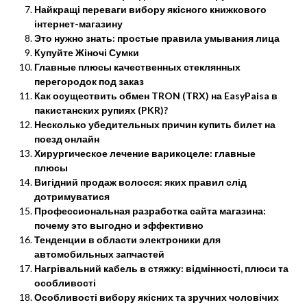
Найкращі переваги вибору якісного книжкового
інтернет-магазину
Это нужно знать: простые правила умывания лица
Купуйте Жіночі Сумки
Главные плюсы качественных стеклянных
перегородок под заказ
Как осуществить обмен TRON (TRX) на EasyPaisa в
пакистанских рупиях (PKR)?
Несколько убедительных причин купить билет на
поезд онлайн
Хирургическое лечение варикоцеле: главные
плюсы
Вигідний продаж волосся: яких правил слід
дотримуватися
Профессиональная разработка сайта магазина:
почему это выгодно и эффективно
Тенденции в области электроники для
автомобильных запчастей
Нагрівальний кабель в стяжку: відмінності, плюси та
особливості
Особливості вибору якісних та зручних чоловічих