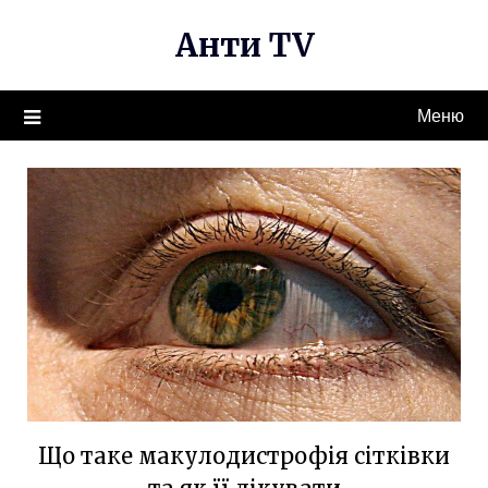
Перейти
Анти TV
к
содержимому
Меню
Що таке макулодистрофія сітківки