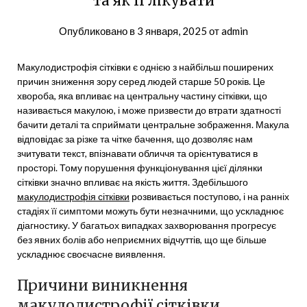
та як її лікувати
Опубликовано в
3 января, 2025
от
admin
Макулодистрофія сітківки є однією з найбільш поширених
причин зниження зору серед людей старше 50 років. Це
хвороба, яка впливає на центральну частину сітківки, що
називається макулою, і може призвести до втрати здатності
бачити деталі та сприймати центральне зображення. Макула
відповідає за різке та чітке бачення, що дозволяє нам
зчитувати текст, впізнавати обличчя та орієнтуватися в
просторі. Тому порушення функціонування цієї ділянки
сітківки значно впливає на якість життя. Здебільшого
макулодистрофія сітківки
розвивається поступово, і на ранніх
стадіях її симптоми можуть бути незначними, що ускладнює
діагностику. У багатьох випадках захворювання прогресує
без явних болів або неприємних відчуттів, що ще більше
ускладнює своєчасне виявлення.
Причини виникнення
макулодистрофії сітківки