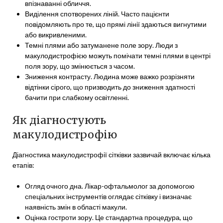
впізнаванні обличчя.
Виділення спотворених ліній. Часто пацієнти
повідомляють про те, що прямі лінії здаються вигнутими
або викривленими.
Темні плями або затуманене поле зору. Люди з
макулодистрофією можуть помічати темні плями в центрі
поля зору, що змінюється з часом.
Зниження контрасту. Людина може важко розрізняти
відтінки сірого, що призводить до зниження здатності
бачити при слабкому освітленні.
Як діагностують
макулодистрофію
Діагностика макулодистрофії сітківки зазвичай включає кілька
етапів:
Огляд очного дна. Лікар-офтальмолог за допомогою
спеціальних інструментів оглядає сітківку і визначає
наявність змін в області макули.
Оцінка гостроти зору. Це стандартна процедура, що