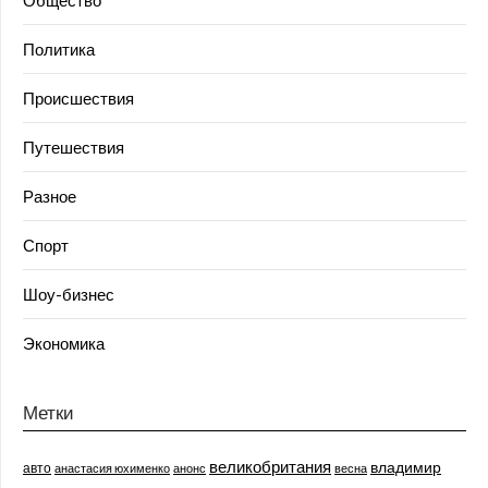
Политика
Происшествия
Путешествия
Разное
Спорт
Шоу-бизнес
Экономика
Метки
великобритания
владимир
авто
анастасия юхименко
анонс
весна