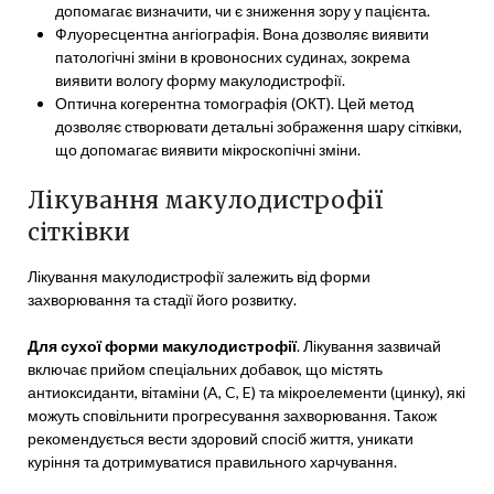
допомагає визначити, чи є зниження зору у пацієнта.
Флуоресцентна ангіографія. Вона дозволяє виявити
патологічні зміни в кровоносних судинах, зокрема
виявити вологу форму макулодистрофії.
Оптична когерентна томографія (ОКТ). Цей метод
дозволяє створювати детальні зображення шару сітківки,
що допомагає виявити мікроскопічні зміни.
Лікування макулодистрофії
сітківки
Лікування макулодистрофії залежить від форми
захворювання та стадії його розвитку.
Для сухої форми макулодистрофії
. Лікування зазвичай
включає прийом спеціальних добавок, що містять
антиоксиданти, вітаміни (A, C, E) та мікроелементи (цинку), які
можуть сповільнити прогресування захворювання. Також
рекомендується вести здоровий спосіб життя, уникати
куріння та дотримуватися правильного харчування.