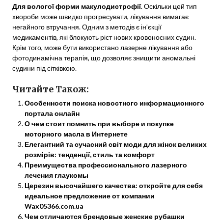
Для вологої форми макулодистрофії
. Оскільки цей тип
хвороби може швидко прогресувати, лікування вимагає
негайного втручання. Одним з методів є ін’єкції
медикаментів, які блокують ріст нових кровоносних судин.
Крім того, може бути використано лазерне лікування або
фотодинамічна терапія, що дозволяє знищити аномальні
судини під сітківкою.
Читайте Також:
Особенности поиска новостного информационного
портала онлайн
О чем стоит помнить при выборе и покупке
моторного масла в Интернете
Елегантний та сучасний світ моди для жінок великих
розмірів: тенденції, стиль та комфорт
Преимущества профессионального лазерного
лечения глаукомы
Церезин высочайшего качества: откройте для себя
идеальное предложение от компании
Wax05366.com.ua
Чем отличаются брендовые женские рубашки