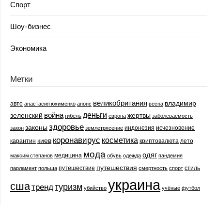
Спорт
Шоу-бизнес
Экономика
Метки
великобритания
владимир
авто
анастасия юхименко
анонс
весна
деньги
война
зеленский
жертвы
гибель
европа
заболеваемость
здоровье
законы
индонезия
исчезновение
закон
землетрясение
коронавирус
косметика
киев
карантин
криптовалюта
лето
мода
одяг
медицина
максим степанов
обувь
одежда
пандемия
путешествия
путешествие
стиль
парламент
польша
смертность
спорт
украина
сша
туризм
тренд
убийство
учёные
футбол