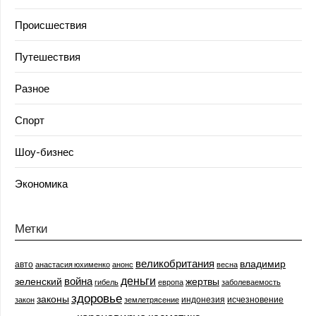
Происшествия
Путешествия
Разное
Спорт
Шоу-бизнес
Экономика
Метки
великобритания
владимир
авто
анастасия юхименко
анонс
весна
деньги
война
зеленский
жертвы
гибель
европа
заболеваемость
здоровье
законы
индонезия
исчезновение
закон
землетрясение