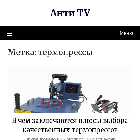
Перейти
Анти TV
к
содержимому
Меню
Метка:
термопрессы
В чем заключаются плюсы выбора
качественных термопрессов
Опубликовано в
19 октября, 2023
от
admin