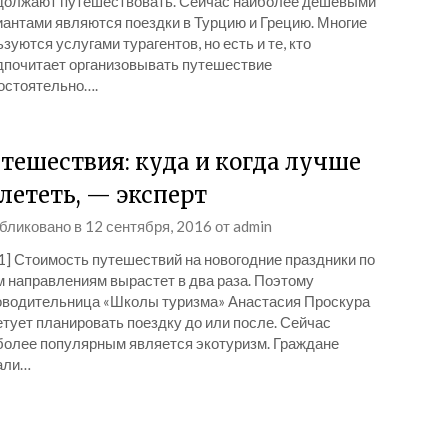
должают путешествовать. Сейчас наиболее дешёвыми
иантами являются поездки в Турцию и Грецию. Многие
зуются услугами турагентов, но есть и те, кто
дпочитает организовывать путешествие
остоятельно….
тешествия: куда и когда лучше
лететь, — эксперт
бликовано в
12 сентября, 2016
от
admin
1] Стоимость путешествий на новогодние праздники по
м направлениям вырастет в два раза. Поэтому
оводительница «Школы туризма» Анастасия Проскура
тует планировать поездку до или после. Сейчас
более популярным является экотуризм. Граждане
али…