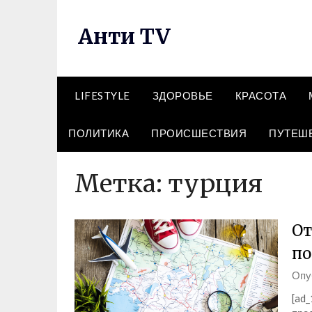
Перейти
к
Анти TV
содержимому
LIFESTYLE
ЗДОРОВЬЕ
КРАСОТА
ПОЛИТИКА
ПРОИСШЕСТВИЯ
ПУТЕШ
Метка:
турция
От
по
Опу
[ad_