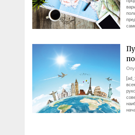
про
вар
поль
пре
сам
Пу
по
Опу
[ad_
все
рук
сове
наи
нач