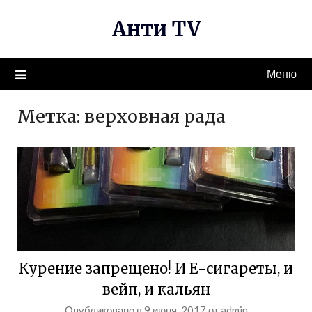
Перейти
Анти TV
к
содержимому
Меню
Метка:
верховная рада
Курение запрещено! И Е-сигареты, и
вейп, и кальян
Опубликовано в
9 июня, 2017
от
admin