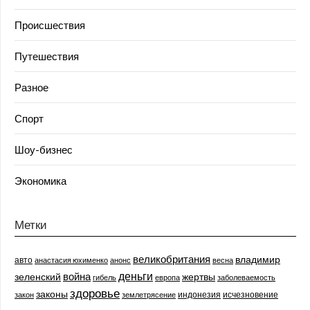
Происшествия
Путешествия
Разное
Спорт
Шоу-бизнес
Экономика
Метки
великобритания
владимир
авто
анастасия юхименко
анонс
весна
деньги
война
зеленский
жертвы
гибель
европа
заболеваемость
здоровье
законы
индонезия
исчезновение
закон
землетрясение