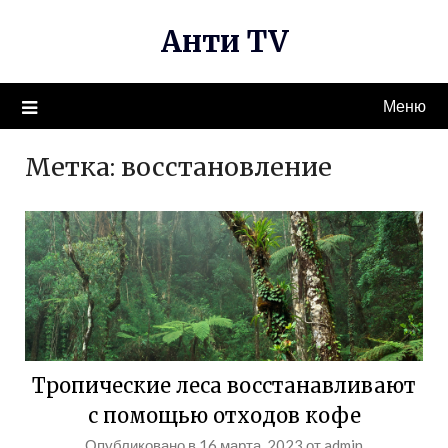
Перейти
Анти TV
к
содержимому
Меню
Метка:
восстановление
Тропические леса восстанавливают
с помощью отходов кофе
Опубликовано в
16 марта, 2023
от
admin