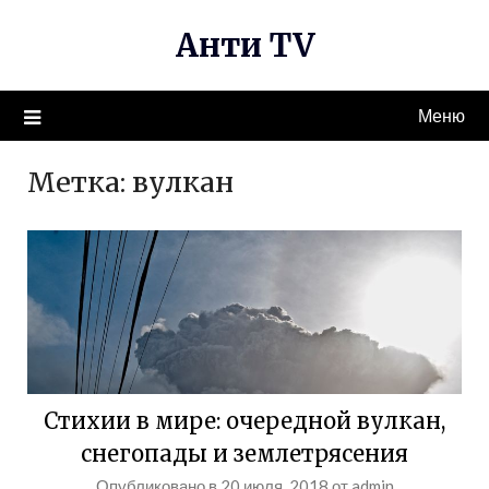
Перейти
Анти TV
к
содержимому
Меню
Метка:
вулкан
Стихии в мире: очередной вулкан,
снегопады и землетрясения
Опубликовано в
20 июля, 2018
от
admin