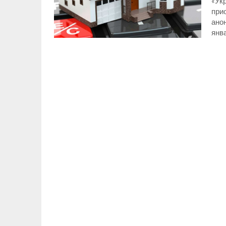
«Ук
прио
ано
янв