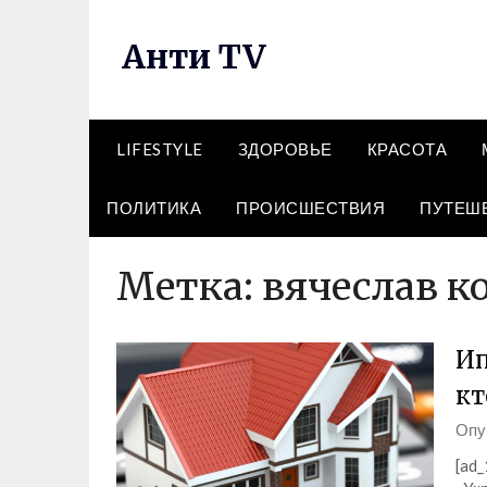
Перейти
к
Анти TV
содержимому
LIFESTYLE
ЗДОРОВЬЕ
КРАСОТА
ПОЛИТИКА
ПРОИСШЕСТВИЯ
ПУТЕШ
Метка:
вячеслав к
Ип
кт
Опу
[ad_