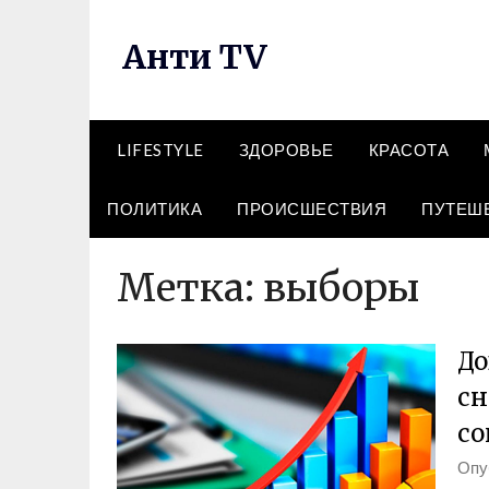
Перейти
к
Анти TV
содержимому
LIFESTYLE
ЗДОРОВЬЕ
КРАСОТА
ПОЛИТИКА
ПРОИСШЕСТВИЯ
ПУТЕШ
Метка:
выборы
До
сн
со
Опу