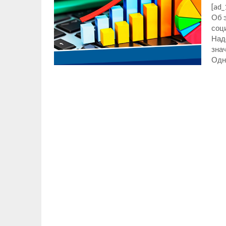
[ad
Об 
соц
Над
знач
Одн