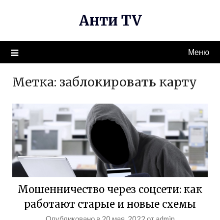
Перейти
Анти TV
к
содержимому
Меню
Метка:
заблокировать карту
Мошенничество через соцсети: как
работают старые и новые схемы
Опубликовано в
20 мая, 2022
от
admin