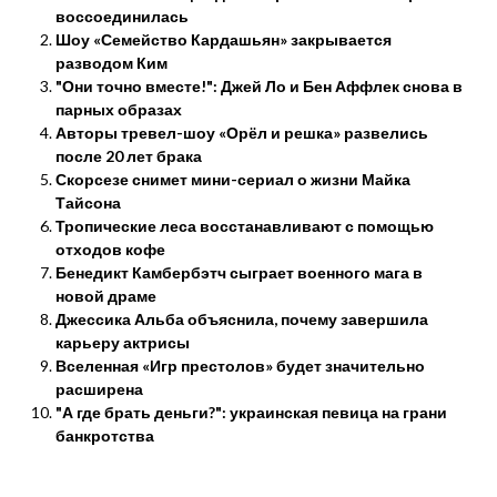
воссоединилась
Шоу «Семейство Кардашьян» закрывается
разводом Ким
"Они точно вместе!": Джей Ло и Бен Аффлек снова в
парных образах
Авторы тревел-шоу «Орёл и решка» развелись
после 20 лет брака
Скорсезе снимет мини-сериал о жизни Майка
Тайсона
Тропические леса восстанавливают с помощью
отходов кофе
Бенедикт Камбербэтч сыграет военного мага в
новой драме
Джессика Альба объяснила, почему завершила
карьеру актрисы
Вселенная «Игр престолов» будет значительно
расширена
"А где брать деньги?": украинская певица на грани
банкротства