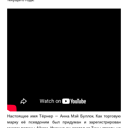
Настоящее имя Тёрнер — Анна Мэй Буллок. Как торговую
марку её псевдоним был придуман и зарегистрирован
мужем певицы Айком. Именно он создал из Тины звезду, но