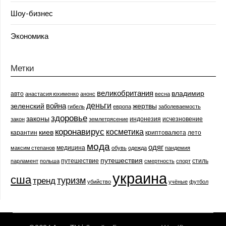
Шоу-бизнес
Экономика
Метки
великобритания
владимир
авто
анастасия юхименко
анонс
весна
деньги
война
зеленский
жертвы
гибель
европа
заболеваемость
здоровье
законы
индонезия
исчезновение
закон
землетрясение
коронавирус
косметика
киев
карантин
криптовалюта
лето
мода
одяг
медицина
максим степанов
обувь
одежда
пандемия
путешествия
путешествие
стиль
парламент
польша
смертность
спорт
украина
сша
туризм
тренд
убийство
учёные
футбол