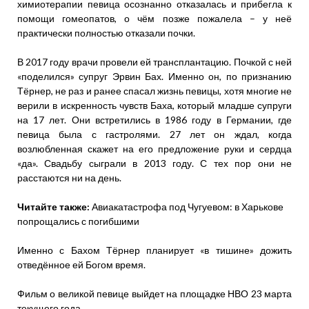
химиотерапии певица осознанно отказалась и прибегла к
помощи гомеопатов, о чём позже пожалела – у неё
практически полностью отказали почки.
В 2017 году врачи провели ей трансплантацию. Почкой с ней
«поделился» супруг Эрвин Бах. Именно он, по признанию
Тёрнер, не раз и ранее спасал жизнь певицы, хотя многие не
верили в искренность чувств Баха, который младше супруги
на 17 лет. Они встретились в 1986 году в Германии, где
певица была с гастролями. 27 лет он ждал, когда
возлюбленная скажет на его предложение руки и сердца
«да». Свадьбу сыграли в 2013 году. С тех пор они не
расстаются ни на день.
Читайте также:
Авиакатастрофа под Чугуевом: в Харькове
попрощались с погибшими
Именно с Бахом Тёрнер планирует «в тишине» дожить
отведённое ей Богом время.
Фильм о великой певице выйдет на площадке НВО 23 марта
текущего года.