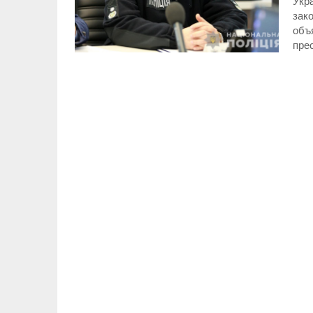
Укра
зак
объ
пре