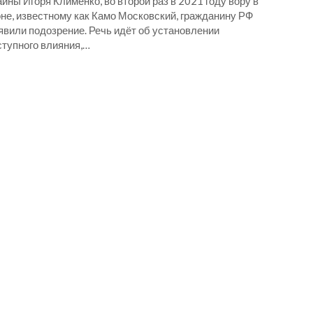
ины Игоря Клименко, во второй раз в 2021 году вору в
оне, известному как Камо Московский, гражданину РФ
явили подозрение. Речь идёт об установлении
ступного влияния,…