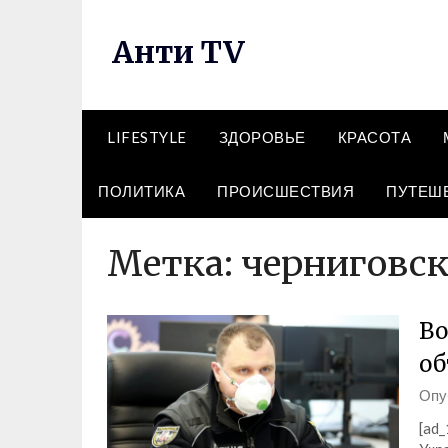
Перейти
к
Анти TV
содержимому
LIFESTYLE
ЗДОРОВЬЕ
КРАСОТА
ПОЛИТИКА
ПРОИСШЕСТВИЯ
ПУТЕШ
Метка:
черниговск
Во
об
Опу
[ad