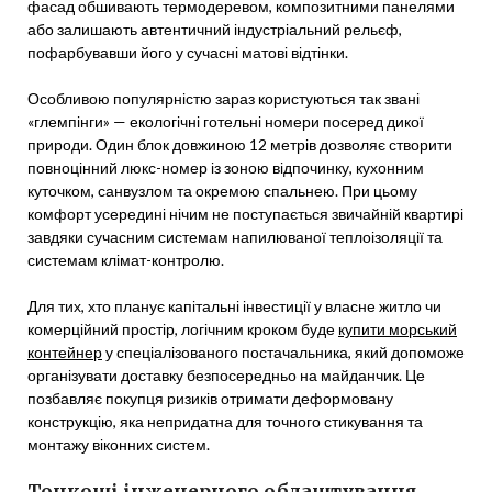
фасад обшивають термодеревом, композитними панелями
або залишають автентичний індустріальний рельєф,
пофарбувавши його у сучасні матові відтінки.
Особливою популярністю зараз користуються так звані
«глемпінги» — екологічні готельні номери посеред дикої
природи. Один блок довжиною 12 метрів дозволяє створити
повноцінний люкс-номер із зоною відпочинку, кухонним
куточком, санвузлом та окремою спальнею. При цьому
комфорт усередині нічим не поступається звичайній квартирі
завдяки сучасним системам напилюваної теплоізоляції та
системам клімат-контролю.
Для тих, хто планує капітальні інвестиції у власне житло чи
комерційний простір, логічним кроком буде
купити морський
контейнер
у спеціалізованого постачальника, який допоможе
організувати доставку безпосередньо на майданчик. Це
позбавляє покупця ризиків отримати деформовану
конструкцію, яка непридатна для точного стикування та
монтажу віконних систем.
Тонкощі інженерного облаштування