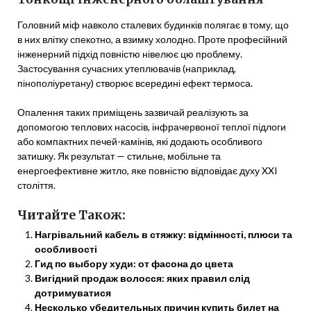
Головний міф навколо сталевих будинків полягає в тому, що
в них влітку спекотно, а взимку холодно. Проте професійний
інженерний підхід повністю нівелює цю проблему.
Застосування сучасних утеплювачів (наприклад,
пінополіуретану) створює всередині ефект термоса.
Опалення таких приміщень зазвичай реалізують за
допомогою теплових насосів, інфрачервоної теплої підлоги
або компактних печей-камінів, які додають особливого
затишку. Як результат — стильне, мобільне та
енергоефективне житло, яке повністю відповідає духу XXI
століття.
Читайте Також:
Нагрівальний кабель в стяжку: відмінності, плюси та
особливості
Гид по выбору худи: от фасона до цвета
Вигідний продаж волосся: яких правил слід
дотримуватися
Несколько убедительных причин купить билет на