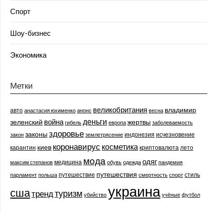
Спорт
Шоу-бизнес
Экономика
Метки
великобритания
владимир
авто
анастасия юхименко
анонс
весна
деньги
война
зеленский
жертвы
гибель
европа
заболеваемость
здоровье
законы
индонезия
исчезновение
закон
землетрясение
коронавирус
косметика
киев
карантин
криптовалюта
лето
мода
одяг
медицина
максим степанов
обувь
одежда
пандемия
путешествия
путешествие
стиль
парламент
польша
смертность
спорт
украина
сша
туризм
тренд
убийство
учёные
футбол