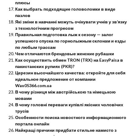
плюсы
Как выбрать подходящие головоломки в виде
пазлов
Які зміни в навчанні можуть очікувати учнів у зв’язку
з технологічним прогресом
Правильная подготовка лыж к сезону — залог
успешного спуска по горнолыжным склонам и езды
по любым трассам
Чем отличаются брендовые женские рубашки
Как осуществить обмен TRON (TRX) на EasyPaisa в
пакистанских рупиях (PKR)?
Церезин высочайшего качества: откройте для себя
идеальное предложение от компании
Wax05366.com.ua
В чому різниця між австрійською та німецькою
мовами
В чому головні переваги купівлі якісних чоловічих
трусів
Особенности поиска новостного информационного
портала онлайн
Найкращі причини придбати стильне намисто з