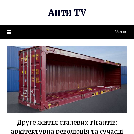
Перейти
Анти TV
к
содержимому
Меню
Друге життя сталевих гігантів:
архітектурна революція та сучасні