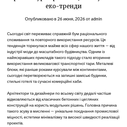
еко-тренди
Опубликовано в
26 июня, 2026
от
admin
Сьогодні світ переживає справжній бум раціонального
споживання та повторного використання ресурсів. Ця
тенденція торкнулася майже всіх сфер нашого життя — від
індустрії моди до масштабного будівництва. Одним із
найяскравіших прикладів такого підходу стало вторинне
використання великовагової транспортної тари. Металеві
блоки, які раніше роками курсували між континентами,
сьогодні перетворюються на затишні заміські будинки,
стильні готелі та сучасні комерційні хаби.
Архітектори та дизайнери по всьому світу дедалі частіше
відмовляються від класичних бетонних і цегляних
конструкцій на користь модульних рішень. Головна причина
такого зсуву в мисленні — унікальне поєднання промислової
міцності, естетики мінімалізму та високої швидкості реалізації
проектів.