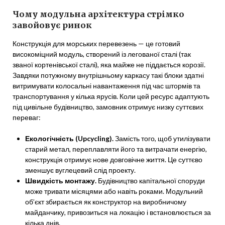
Чому модульна архітектура стрімко
завойовує ринок
Конструкція для морських перевезень — це готовий
високоміцний модуль, створений із легованої сталі (так
званої кортенівської сталі), яка майже не піддається корозії.
Завдяки потужному внутрішньому каркасу такі блоки здатні
витримувати колосальні навантаження під час штормів та
транспортування у кілька ярусів. Коли цей ресурс адаптують
під цивільне будівництво, замовник отримує низку суттєвих
переваг:
Екологічність (Upcycling).
Замість того, щоб утилізувати
старий метал, переплавляти його та витрачати енергію,
конструкція отримує нове довговічне життя. Це суттєво
зменшує вуглецевий слід проекту.
Швидкість монтажу.
Будівництво капітальної споруди
може тривати місяцями або навіть роками. Модульний
об’єкт збирається як конструктор на виробничому
майданчику, привозиться на локацію і встановлюється за
кілька днів.