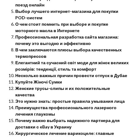
поезд онлайн
Выбор лучшего интернет-магазина для покупки
POD-систем
О чем стоит помнить при выборе и покупке
моторного масла в Интернете
Профессиональная разработка сайта магазина:
почему это выгодно и эффективно
В чем заключаются плюсы выбора качественных
термопрессов
Елегантний та сучасний світ моди для жінок великих
розмірів: тенденції, стиль та комфорт
Несколько важных причин провести отпуск в Дубае
Купуйте Жіночі Сумки
Женские трусы-слипы и их положительные
качества
Это нужно знать: простые правила умывания лица
Преимущества профессионального лазерного
лечения глаукомы
Почему важно выбрать надежного партнера для
доставки с eBay в Украину
Хирургическое лечение варикоцеле: главные