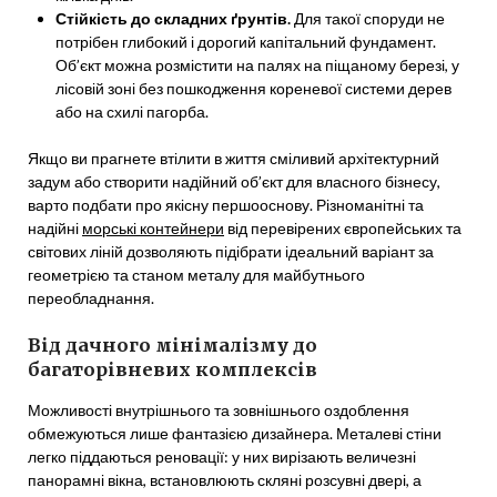
Стійкість до складних ґрунтів.
Для такої споруди не
потрібен глибокий і дорогий капітальний фундамент.
Об’єкт можна розмістити на палях на піщаному березі, у
лісовій зоні без пошкодження кореневої системи дерев
або на схилі пагорба.
Якщо ви прагнете втілити в життя сміливий архітектурний
задум або створити надійний об’єкт для власного бізнесу,
варто подбати про якісну першооснову. Різноманітні та
надійні
морські контейнери
від перевірених європейських та
світових ліній дозволяють підібрати ідеальний варіант за
геометрією та станом металу для майбутнього
переобладнання.
Від дачного мінімалізму до
багаторівневих комплексів
Можливості внутрішнього та зовнішнього оздоблення
обмежуються лише фантазією дизайнера. Металеві стіни
легко піддаються реновації: у них вирізають величезні
панорамні вікна, встановлюють скляні розсувні двері, а