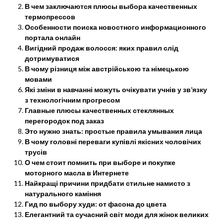
В чем заключаются плюсы выбора качественных
термопрессов
Особенности поиска новостного информационного
портала онлайн
Вигідний продаж волосся: яких правил слід
дотримуватися
В чому різниця між австрійською та німецькою
мовами
Які зміни в навчанні можуть очікувати учнів у зв’язку
з технологічним прогресом
Главные плюсы качественных стеклянных
перегородок под заказ
Это нужно знать: простые правила умывания лица
В чому головні переваги купівлі якісних чоловічих
трусів
О чем стоит помнить при выборе и покупке
моторного масла в Интернете
Найкращі причини придбати стильне намисто з
натурального каміння
Гид по выбору худи: от фасона до цвета
Елегантний та сучасний світ моди для жінок великих