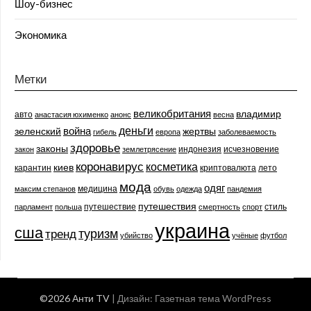
Шоу-бизнес
Экономика
Метки
великобритания
владимир
авто
анастасия юхименко
анонс
весна
деньги
война
зеленский
жертвы
гибель
европа
заболеваемость
здоровье
законы
индонезия
исчезновение
закон
землетрясение
коронавирус
косметика
киев
карантин
криптовалюта
лето
мода
одяг
медицина
максим степанов
обувь
одежда
пандемия
путешествия
путешествие
стиль
парламент
польша
смертность
спорт
украина
сша
туризм
тренд
убийство
учёные
футбол
©2026 Анти TV
| Дизайн:
Газетная тема WordPress