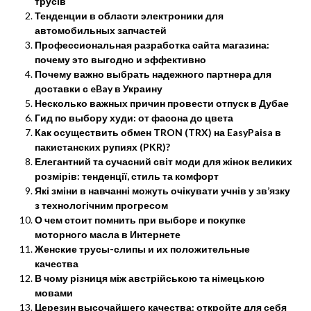
трусів
Тенденции в области электроники для
автомобильных запчастей
Профессиональная разработка сайта магазина:
почему это выгодно и эффективно
Почему важно выбрать надежного партнера для
доставки с eBay в Украину
Несколько важных причин провести отпуск в Дубае
Гид по выбору худи: от фасона до цвета
Как осуществить обмен TRON (TRX) на EasyPaisa в
пакистанских рупиях (PKR)?
Елегантний та сучасний світ моди для жінок великих
розмірів: тенденції, стиль та комфорт
Які зміни в навчанні можуть очікувати учнів у зв’язку
з технологічним прогресом
О чем стоит помнить при выборе и покупке
моторного масла в Интернете
Женские трусы-слипы и их положительные
качества
В чому різниця між австрійською та німецькою
мовами
Церезин высочайшего качества: откройте для себя