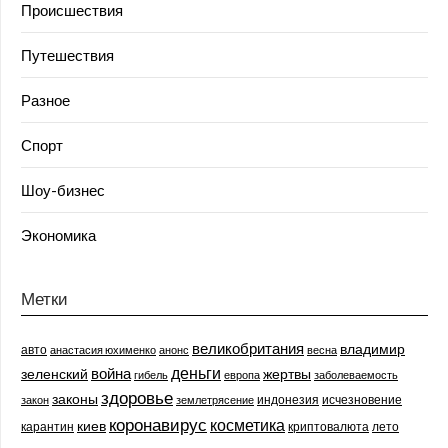
Происшествия
Путешествия
Разное
Спорт
Шоу-бизнес
Экономика
Метки
великобритания
владимир
авто
анастасия юхименко
анонс
весна
деньги
война
зеленский
жертвы
гибель
европа
заболеваемость
здоровье
законы
индонезия
исчезновение
закон
землетрясение
коронавирус
косметика
киев
карантин
криптовалюта
лето