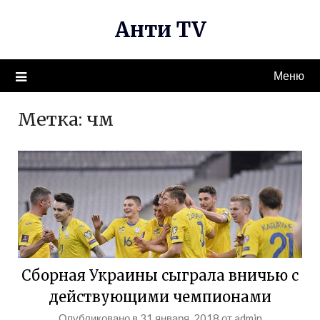
Перейти
Анти TV
к
содержимому
Меню
Метка:
чм
Сборная Украины сыграла вничью с
действующими чемпионами
Опубликовано в
31 января, 2018
от
admin