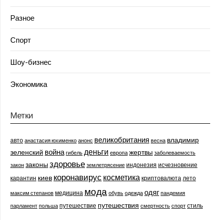
Разное
Спорт
Шоу-бизнес
Экономика
Метки
великобритания
владимир
авто
анастасия юхименко
анонс
весна
деньги
война
зеленский
жертвы
гибель
европа
заболеваемость
здоровье
законы
индонезия
исчезновение
закон
землетрясение
коронавирус
косметика
киев
карантин
криптовалюта
лето
мода
одяг
медицина
максим степанов
обувь
одежда
пандемия
путешествия
путешествие
стиль
парламент
польша
смертность
спорт