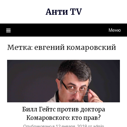
Перейти
Анти TV
к
содержимому
Меню
Метка:
евгений комаровский
Билл Гейтс против доктора
Комаровского: кто прав?
Опубликовано в
12 января, 2018
от
admin