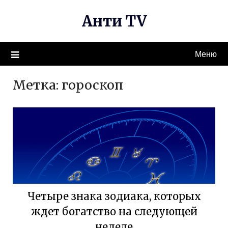
Перейти
Анти TV
к
содержимому
Меню
Метка:
гороскоп
Четыре знака зодиака, которых
ждет богатство на следующей
неделе