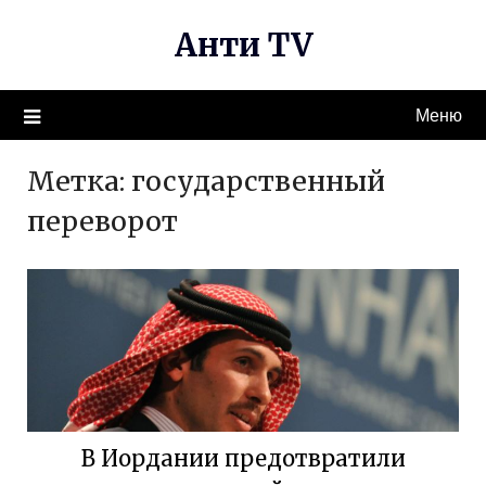
Перейти
Анти TV
к
содержимому
Меню
Метка:
государственный
переворот
В Иордании предотвратили