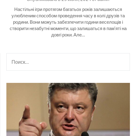
Настільні ігри протягом багатьох років залишаються
улюбленим способом проведення часу в колі друзів та
родини. Вони можуть забезпечити години веселощів і
створити незабутні моменти, що залишаться в пам’яті на
довгі роки. Але…
НАЙТИ: