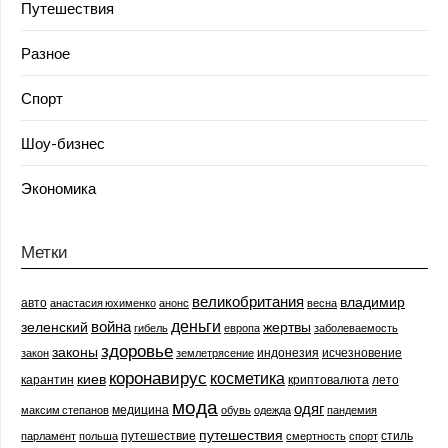
Путешествия
Разное
Спорт
Шоу-бизнес
Экономика
Метки
великобритания
владимир
авто
анастасия юхименко
анонс
весна
деньги
война
зеленский
жертвы
гибель
европа
заболеваемость
здоровье
законы
индонезия
исчезновение
закон
землетрясение
коронавирус
косметика
киев
карантин
криптовалюта
лето
мода
одяг
медицина
максим степанов
обувь
одежда
пандемия
путешествия
путешествие
стиль
парламент
польша
смертность
спорт