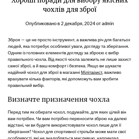
Хороші поради для вибору якісних
чохлів для зброї
Опубликовано в
2 декабря, 2024
от
admin
Зброя — це не просто інструмент, а важлива річ для багатьох
людей, яка потребує особливої уваги, догляду та зберігання.
Одним із головних елементів догляду за зброєю є вибір
правильного чохла. Від якості чохла залежить не лише захист
самої зброї, а й ваш комфорт і безпека. Якщо ви шукаєте
надійний чохол для зброї в магазині
Мілітарист
, важливо
врахувати кілька факторів, які допоможуть вам зробити
правильний вибір.
Визначте призначення чохла
Перед тим як обирати чохол, подумайте, для яких цілей він
вам потрібен. Чи вам потрібно переносити зброю на далекі
відстані, чи ви будете використовувати чохол лише для її
зберігання? Чохол для спортивної стрільби може мати свої
особливості, які не знадобляться мисливцю, наприклад,