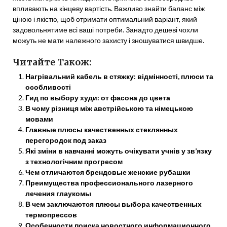
впливають на кінцеву вартість. Важливо знайти баланс між
ціною і якістю, щоб отримати оптимальний варіант, який
задовольнятиме всі ваші потреби. Занадто дешеві чохли
можуть не мати належного захисту і зношуватися швидше.
Читайте Також:
Нагрівальний кабель в стяжку: відмінності, плюси та
особливості
Гид по выбору худи: от фасона до цвета
В чому різниця між австрійською та німецькою
мовами
Главные плюсы качественных стеклянных
перегородок под заказ
Які зміни в навчанні можуть очікувати учнів у зв’язку
з технологічним прогресом
Чем отличаются брендовые женские рубашки
Преимущества профессионального лазерного
лечения глаукомы
В чем заключаются плюсы выбора качественных
термопрессов
Особенности поиска новостного информационного