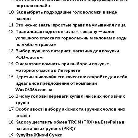
портала онлайн
Как выбрать подходящие головоломки в виде
пазлов
Это нужно знать: простые правила умывания лица
Правильная подготовка лыж к сезону — залог
успешного спуска по горнолыжным склонам и езды
по любым трассам
Выбор лучшего интернет-магазина для покупки
POD-систем
О чем стоит помнить при выборе и покупке
моторного масла в Интернете
Церезин высочайшего качества: откройте для себя
идеальное предложение от компании
Wax05366.com.ua
В чому головні переваги купівлі якісних чоловічих
трусів
Особливості вибору якісних та зручних чоловічих
штанів
Как осуществить обмен TRON (TRX) на EasyPaisa в
пакистанских рупиях (PKR)?
Купуйте Жіночі Сумки