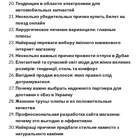
Тенденции в области электроники для
автомобильных запчастей
Несколько убедительных причин купить билет на
поезд онлайн
Хирургическое лечение варикоцеле: главные
плюсы
Найкращі переваги вибору якісного книжкового
інтернет-магазину
Несколько важных причин провести отпуск в Дубае
Елегантний та сучасний світ моди для жінок великих
розмірів: тенденції, стиль та комфорт
Вигідний продаж волосся: яких правил слід
дотримуватися
Почему важно выбрать надежного партнера для
доставки с eBay в Украину
Женские трусы-слипы и их положительные
качества
Профессиональная разработка сайта магазина:
почему это выгодно и эффективно
Найкращі причини придбати стильне намисто з
натурального каміння