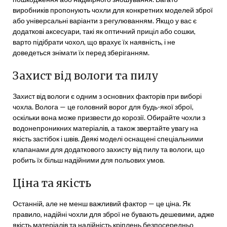
виробників пропонують чохли для конкретних моделей зброї
або універсальні варіанти з регулюванням. Якщо у вас є
додаткові аксесуари, такі як оптичний приціл або сошки,
варто підібрати чохол, що врахує їх наявність, і не
доведеться знімати їх перед зберіганням.
Захист від вологи та пилу
Захист від вологи є одним з основних факторів при виборі
чохла. Волога — це головний ворог для будь-якої зброї,
оскільки вона може призвести до корозії. Обирайте чохли з
водонепроникних матеріалів, а також звертайте увагу на
якість застібок і швів. Деякі моделі оснащені спеціальними
клапанами для додаткового захисту від пилу та вологи, що
робить їх більш надійними для польових умов.
Ціна та якість
Останній, але не менш важливий фактор — це ціна. Як
правило, надійні чохли для зброї не бувають дешевими, адже
якість матеріалів та надійність кріплень безпосередньо