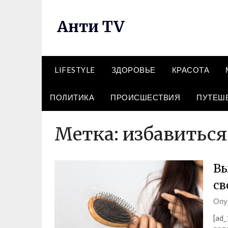
Перейти
к
Анти TV
содержимому
LIFESTYLE
ЗДОРОВЬЕ
КРАСОТА
ПОЛИТИКА
ПРОИСШЕСТВИЯ
ПУТЕШ
Метка:
избавиться
Вы
св
Опу
[ad