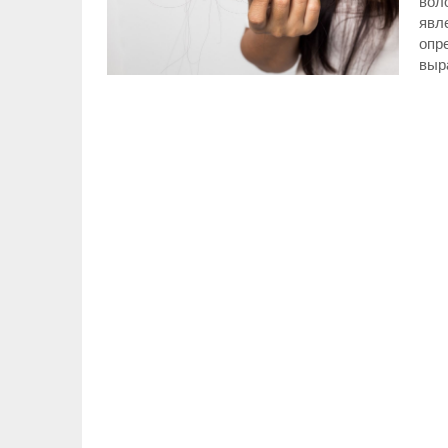
воло
явл
опр
выр