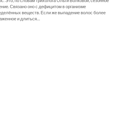
с. Это, по словам трихолога Ольги Волковой, сезонное
ение. Связано оно с дефицитом в организме
еделённых веществ. Если же выпадение волос более
аженное и длиться…