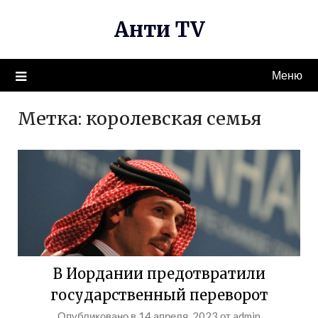
Перейти
Анти TV
к
содержимому
Меню
Метка:
королевская семья
В Иордании предотвратили
государственный переворот
Опубликовано в
14 апреля, 2023
от
admin