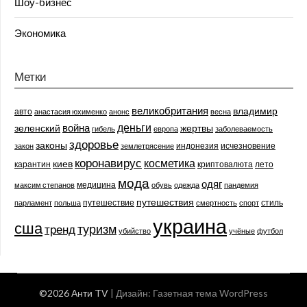
Шоу-бизнес
Экономика
Метки
великобритания
владимир
авто
анастасия юхименко
анонс
весна
деньги
война
зеленский
жертвы
гибель
европа
заболеваемость
здоровье
законы
индонезия
исчезновение
закон
землетрясение
коронавирус
косметика
киев
карантин
криптовалюта
лето
мода
одяг
медицина
максим степанов
обувь
одежда
пандемия
путешествия
путешествие
стиль
парламент
польша
смертность
спорт
украина
сша
туризм
тренд
убийство
учёные
футбол
©2026 Анти TV
| Дизайн:
Газетная тема WordPress