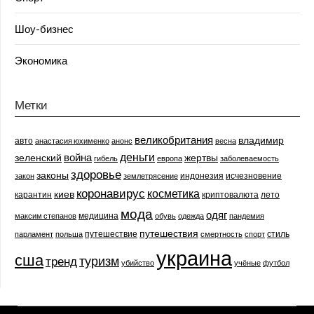
Шоу-бизнес
Экономика
Метки
великобритания
владимир
авто
анастасия юхименко
анонс
весна
деньги
война
зеленский
жертвы
гибель
европа
заболеваемость
здоровье
законы
индонезия
исчезновение
закон
землетрясение
коронавирус
косметика
киев
карантин
криптовалюта
лето
мода
одяг
медицина
максим степанов
обувь
одежда
пандемия
путешествия
путешествие
стиль
парламент
польша
смертность
спорт
украина
сша
туризм
тренд
убийство
учёные
футбол