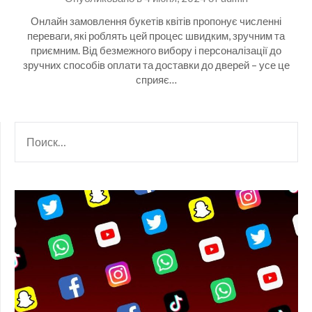
Онлайн замовлення букетів квітів пропонує численні
переваги, які роблять цей процес швидким, зручним та
приємним. Від безмежного вибору і персоналізації до
зручних способів оплати та доставки до дверей – усе це
сприяє…
НАЙТИ: