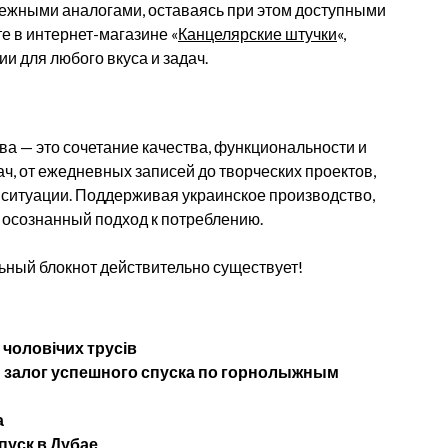
бежными аналогами, оставаясь при этом доступными
е в интернет-магазине «
Канцелярские штучки
«,
и для любого вкуса и задач.
ва — это сочетание качества, функциональности и
ач, от ежедневных записей до творческих проектов,
 ситуации. Поддерживая украинское производство,
и осознанный подход к потреблению.
льный блокнот действительно существует!
 чоловічих трусів
— залог успешного спуска по горнолыжным
а
пуск в Дубае