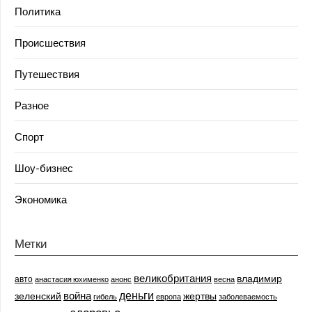
Политика
Происшествия
Путешествия
Разное
Спорт
Шоу-бизнес
Экономика
Метки
великобритания
владимир
авто
анастасия юхименко
анонс
весна
деньги
война
зеленский
жертвы
гибель
европа
заболеваемость