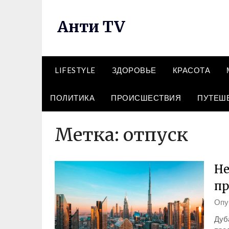
Перейти
к
Анти TV
содержимому
LIFESTYLE
ЗДОРОВЬЕ
КРАСОТА
ПОЛИТИКА
ПРОИСШЕСТВИЯ
ПУТЕШ
Метка:
отпуск
Не
пр
Опу
Дуба