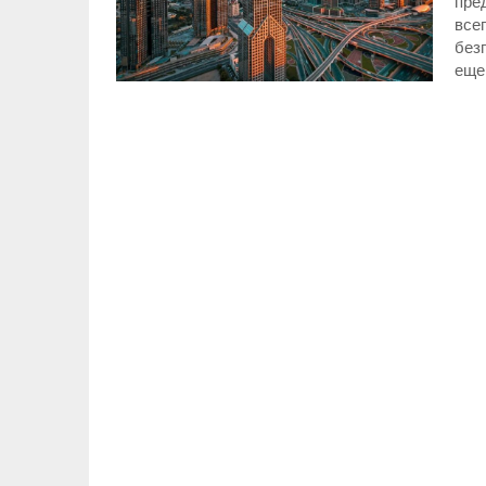
пред
все
без
еще