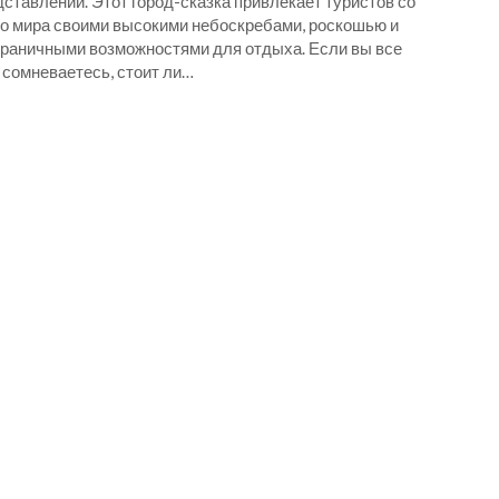
ставлении. Этот город-сказка привлекает туристов со
го мира своими высокими небоскребами, роскошью и
граничными возможностями для отдыха. Если вы все
 сомневаетесь, стоит ли…