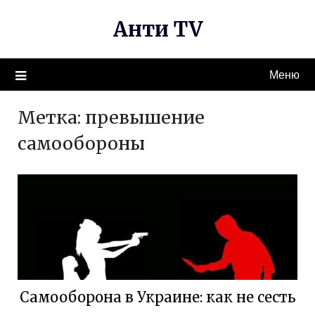
Перейти
Анти TV
к
содержимому
Меню
Метка:
превышение
самообороны
Самооборона в Украине: как не сесть