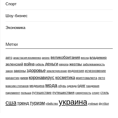
Спорт
Шоу-бизнес
Экономика
Метки
великобритания
владимир
авто
анастасия юхименко
анонс
весна
деньги
война
зеленский
жертвы
гибель
европа
заболеваемость
здоровье
законы
индонезия
исчезновение
закон
землетрясение
коронавирус
косметика
киев
карантин
криптовалюта
лето
мода
одяг
медицина
максим степанов
обувь
одежда
пандемия
путешествия
путешествие
стиль
парламент
польша
смертность
спорт
украина
сша
туризм
тренд
убийство
учёные
футбол