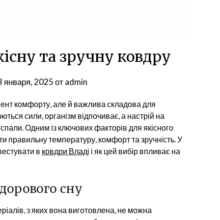
кісну та зручну ковдру
3 января, 2025
от
admin
ент комфорту, але й важлива складова для
ються сили, організм відпочиває, а настрій на
 спали. Одним із ключових факторів для якісного
ти правильну температуру, комфорт та зручність. У
вестувати в
ковдри Владі
і як цей вибір впливає на
здорового сну
ріалів, з яких вона виготовлена, не можна