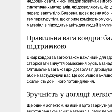
недооцінювати. Якісні ковдри зазвичай вигот
синтетичних матеріалів, які дозволяють шкірі 
перегрівають тіло. Бавовна, шовк, вовна або 
температуру тіла, що сприяє комфортному сну 
матеріалів підходять навіть для людей із чут
Правильна вага ковдри: б
підтримкою
Вибір ковдри за вагою також важливий для зд
створювати відчуття обмеження рухів, а занад
Оптимальна вага ковдри дозволяє підтримува
або не застуджуючи вас. Це особливо важливо 
схильність до нічного потовиділення.
Зручність у догляді: легкі
Ще одним аспектом, на який варто звернути уваг
виготовлені з сучасних матеріалів, легко пер