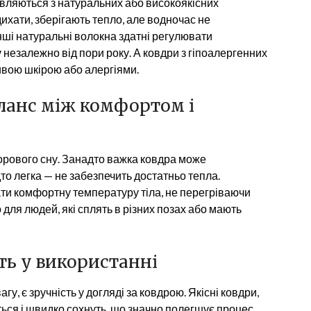
овляються з натуральних або високоякісних
дихати, зберігають тепло, але водночас не
інші натуральні волокна здатні регулювати
незалежно від пори року. А ковдри з гіпоалергенних
ливою шкірою або алергіями.
аланс між комфортом і
орового сну. Занадто важка ковдра може
то легка — не забезпечить достатньо тепла.
ти комфортну температуру тіла, не перегріваючи
для людей, які сплять в різних позах або мають
сть у використанні
у, є зручність у догляді за ковдрою. Якісні ковдри,
уться і швидко сохнуть, що значно полегшує процес