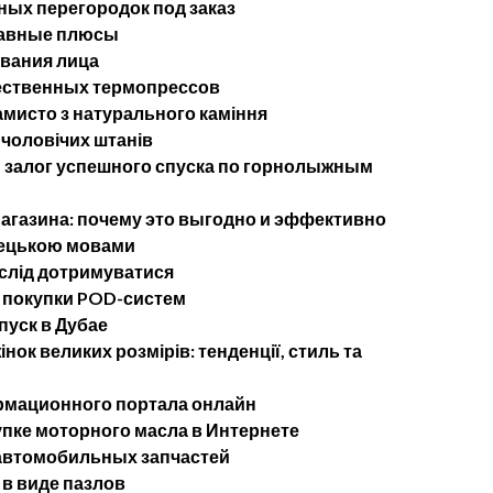
ых перегородок под заказ
лавные плюсы
ывания лица
ественных термопрессов
мисто з натурального каміння
 чоловічих штанів
— залог успешного спуска по горнолыжным
агазина: почему это выгодно и эффективно
імецькою мовами
 слід дотримуватися
 покупки POD-систем
пуск в Дубае
нок великих розмірів: тенденції, стиль та
рмационного портала онлайн
упке моторного масла в Интернете
 автомобильных запчастей
в виде пазлов