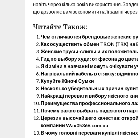
навіть через кілька років використання. Завдяк
що дозволяє вам зекономити на її заміні через
Читайте Також:
Чем отличаются брендовые женские р
Как осуществить обмен TRON (TRX) на E
Женские трусы-слипы и их положитель
Гид по выбору худи: от фасона до цвет
Які зміни в навчанні можуть очікувати у
Нагрівальний кабель в стяжку: відмінно
Купуйте Жіночі Сумки
Несколько убедительных причин купит
Найкращі переваги вибору якісного кн
Преимущества профессионального лаз
Почему важно выбрать надежного партн
Церезин высочайшего качества: открой
компании Wax05366.com.ua
В чому головні переваги купівлі якісних