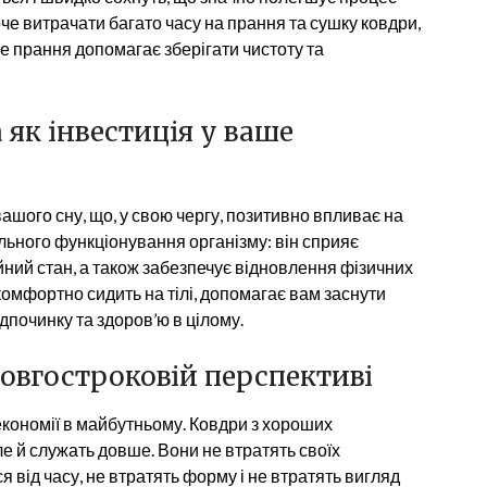
оче витрачати багато часу на прання та сушку ковдри,
рне прання допомагає зберігати чистоту та
 як інвестиція у ваше
ашого сну, що, у свою чергу, позитивно впливає на
льного функціонування організму: він сприяє
ійний стан, а також забезпечує відновлення фізичних
комфортно сидить на тілі, допомагає вам заснути
починку та здоров’ю в цілому.
 довгостроковій перспективі
 економії в майбутньому. Ковдри з хороших
ле й служать довше. Вони не втратять своїх
я від часу, не втратять форму і не втратять вигляд