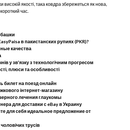
и високій якості, така ковдра збережеться як нова,
 короткий час.
убашки
asyPaisa в пакистанских рупиях (PKR)?
ные качества
а
чнів у зв’язку з технологічним прогресом
сті, плюси та особливості
ь билет на поезд онлайн
ижкового інтернет-магазину
ерного лечения глаукомы
ера для доставки с eBay в Украину
те для себя идеальное предложение от
 чоловічих трусів