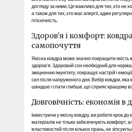
догляду за ними. Це важливо для тих, хто не х
а також для тих, хто має алергії, адже регуля
гігієнічність.
Здоров’я і комфорт: ковдра
самопочуття
Якісна ковдра може значно покращити якість в
здоров’я. Здоровий сон необхідний для норма
зміцненню імунітету, покращує настрій і емоц
сил після напруженого дня. Вибір ковдри, яка 
швидше і спати глибше, що сприяє кращому від
Довговічність: економія в
Інвестуючи у якісну ковдру, ви робите крок до
матеріалів не тільки забезпечують комфорт, а
властивостей після кількох прань, не зіпсуютьс