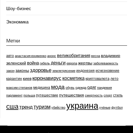
Шоу-бизнес
Экономика
Метки
великобритания
владимир
авто
анастасия юхименко
анонс
весна
деньги
война
зеленский
жертвы
гибель
европа
заболеваемость
здоровье
законы
индонезия
исчезновение
закон
землетрясение
коронавирус
косметика
киев
карантин
криптовалюта
лето
мода
одяг
медицина
максим степанов
обувь
одежда
пандемия
путешествия
путешествие
стиль
парламент
польша
смертность
спорт
украина
сша
туризм
тренд
убийство
учёные
футбол