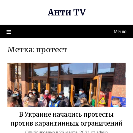
Перейти
Анти TV
к
содержимому
Меню
Метка:
протест
В Украине начались протесты
против карантинных ограничений
Опубликовано в
29 марта, 2021
от
admin