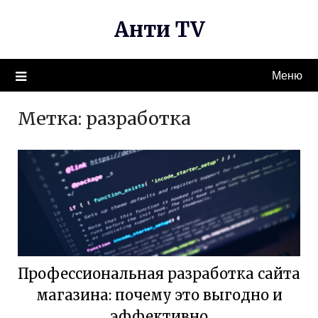
Перейти
Анти TV
к
содержимому
Меню
Метка:
разработка
Профессиональная разработка сайта
магазина: почему это выгодно и
эффективно