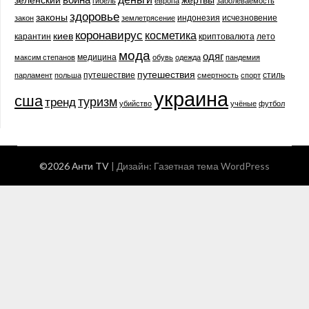
гибель
европа
заболеваемость
здоровье
законы
индонезия
исчезновение
закон
землетрясение
коронавирус
косметика
киев
карантин
криптовалюта
лето
мода
одяг
медицина
максим степанов
обувь
одежда
пандемия
путешествия
путешествие
стиль
парламент
польша
смертность
спорт
украина
сша
туризм
тренд
убийство
учёные
футбол
©2026 Анти TV
| Дизайн:
Газетная тема WordPress