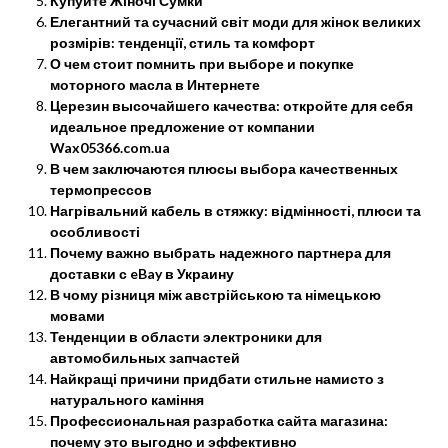
Купуйте Жіночі Сумки
Елегантний та сучасний світ моди для жінок великих
розмірів: тенденції, стиль та комфорт
О чем стоит помнить при выборе и покупке
моторного масла в Интернете
Церезин высочайшего качества: откройте для себя
идеальное предложение от компании
Wax05366.com.ua
В чем заключаются плюсы выбора качественных
термопрессов
Нагрівальний кабель в стяжку: відмінності, плюси та
особливості
Почему важно выбрать надежного партнера для
доставки с eBay в Украину
В чому різниця між австрійською та німецькою
мовами
Тенденции в области электроники для
автомобильных запчастей
Найкращі причини придбати стильне намисто з
натурального каміння
Профессиональная разработка сайта магазина:
почему это выгодно и эффективно