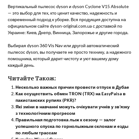
Вертикальный пылесос dyson и dyson Cyclone V15 Absolute
— это выбор для тех, кто ценит качество, надежность и
современный подход к уборке. Вся продукция доступна на
официальном сайте dyson-original.com.ua с доставкой по
Украине: Киев, Днепр, Винница, Запорожье и другие города.
Выбирая dyson 360 Vis Nav или другой автоматический
пылесос dyson, вы получаете не просто технику, а надежного
помощника, который дарит чистоту и уют вашему дому
каждый день.
Читайте Також:
Несколько важных причин провести отпуск в Дубае
Как осуществить обмен TRON (TRX) на EasyPaisa в
пакистанских рупиях (PKR)?
Які зміни в навчанні можуть очікувати учнів у зв’язку
з технологічним прогресом
Правильная подготовка лыж к сезону — залог
успешного спуска по горнолыжным склонам и езды
по любым трассам