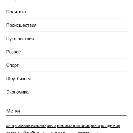
Политика
Происшествия
Путешествия
Разное
Спорт
Шоу-бизнес
Экономика
Метки
великобритания
владимир
авто
анастасия юхименко
анонс
весна
деньги
война
зеленский
жертвы