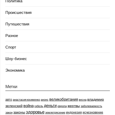
Политика
Происшествия
Путешествия
Разное
Спорт
Шоу-бизнес
Экономика
Метки
великобритания
владимир
авто
анастасия юхименко
анонс
весна
деньги
война
зеленский
жертвы
гибель
европа
заболеваемость
здоровье
законы
индонезия
исчезновение
закон
землетрясение