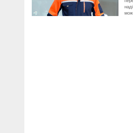
пере
наді
мож