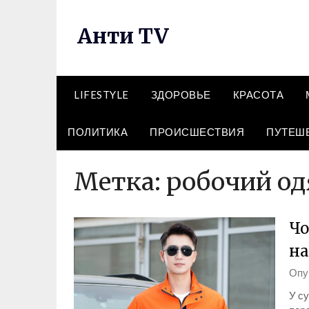
Перейти
к
Анти TV
содержимому
LIFESTYLE
ЗДОРОВЬЕ
КРАСОТА
ПОЛИТИКА
ПРОИСШЕСТВИЯ
ПУТЕШ
Метка:
робочий од
Чо
на
Опу
У су