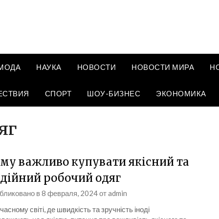
МОДА
НАУКА
НОВОСТИ
НОВОСТИ МИРА
Н
ЕСТВИЯ
СПОРТ
ШОУ-БИЗНЕС
ЭКОНОМИКА
яг
му важливо купувати якісний та
дійний робочий одяг
бликовано в
8 февраля, 2024
от
admin
часному світі, де швидкість та зручність іноді