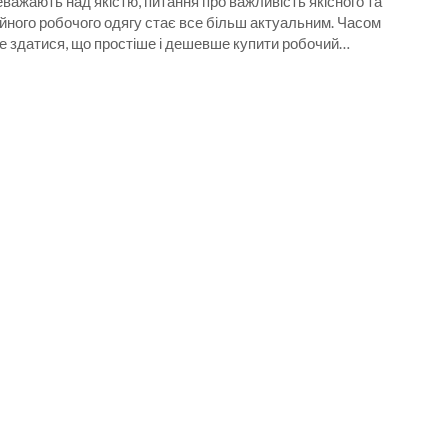
важають над якістю, питання про важливість якісного та
йного робочого одягу стає все більш актуальним. Часом
е здатися, що простіше і дешевше купити робочий…