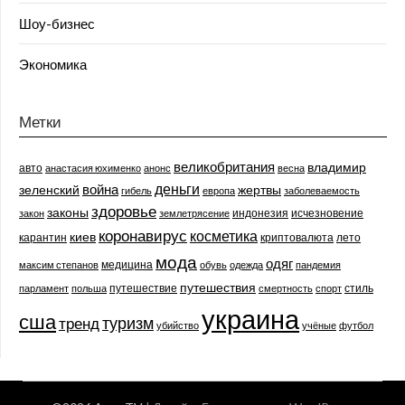
Шоу-бизнес
Экономика
Метки
великобритания
владимир
авто
анастасия юхименко
анонс
весна
деньги
война
зеленский
жертвы
гибель
европа
заболеваемость
здоровье
законы
индонезия
исчезновение
закон
землетрясение
коронавирус
косметика
киев
карантин
криптовалюта
лето
мода
одяг
медицина
максим степанов
обувь
одежда
пандемия
путешествия
путешествие
стиль
парламент
польша
смертность
спорт
украина
сша
туризм
тренд
убийство
учёные
футбол