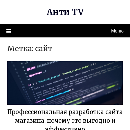
Перейти
Анти TV
к
содержимому
Меню
Метка:
сайт
Профессиональная разработка сайта
магазина: почему это выгодно и
эффективно