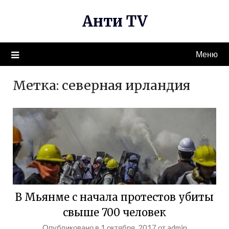
Перейти
Анти TV
к
содержимому
Меню
Метка:
северная ирландия
В Мьянме с начала протестов убиты
свыше 700 человек
Опубликовано в
1 октября, 2017
от
admin