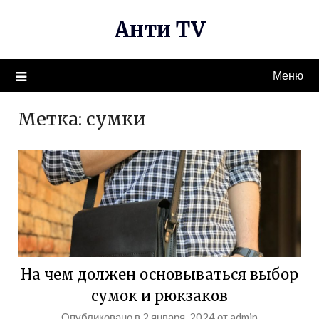
Перейти
Анти TV
к
содержимому
Меню
Метка:
сумки
На чем должен основываться выбор
сумок и рюкзаков
Опубликовано в
2 января, 2024
от
admin