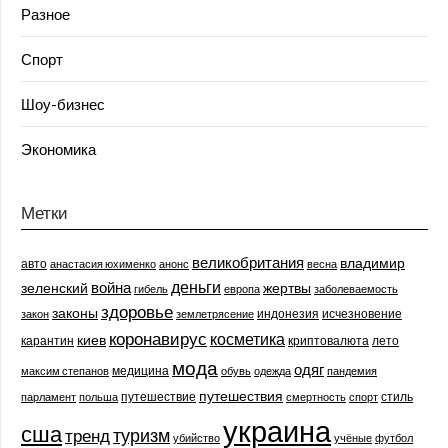
Разное
Спорт
Шоу-бизнес
Экономика
Метки
великобритания
владимир
авто
анастасия юхименко
анонс
весна
деньги
война
зеленский
жертвы
гибель
европа
заболеваемость
здоровье
законы
индонезия
исчезновение
закон
землетрясение
коронавирус
косметика
киев
карантин
криптовалюта
лето
мода
одяг
медицина
максим степанов
обувь
одежда
пандемия
путешествия
путешествие
стиль
парламент
польша
смертность
спорт
украина
сша
туризм
тренд
убийство
учёные
футбол