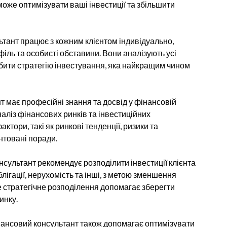
оже оптимізувати ваші інвестиції та збільшити
тант працює з кожним клієнтом індивідуально,
філь та особисті обставини. Вони аналізують усі
обити стратегію інвестування, яка найкращим чином
 має професійні знання та досвід у фінансовій
аліз фінансових ринків та інвестиційних
тори, такі як ринкові тенденції, ризики та
нтовані поради.
сультант рекомендує розподілити інвестиції клієнта
блігації, нерухомість та інші, з метою зменшення
Це стратегічне розподілення допомагає зберегти
инку.
ансовий консультант також допомагає оптимізувати