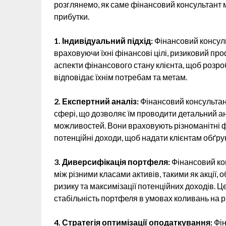
розглянемо, як саме фінансовий консультант м
прибутки.
1. Індивідуальний підхід:
Фінансовий консуль
враховуючи їхні фінансові цілі, ризиковий про
аспекти фінансового стану клієнта, щоб розр
відповідає їхнім потребам та метам.
2. Експертний аналіз:
Фінансовий консультант
сфері, що дозволяє їм проводити детальний ан
можливостей. Вони враховують різноманітні фак
потенційні доходи, щоб надати клієнтам обґру
3. Диверсифікація портфеля:
Фінансовий кон
між різними класами активів, такими як акції, о
ризику та максимізації потенційних доходів. 
стабільність портфеля в умовах коливань на р
4. Стратегія оптимізації оподаткування:
Фін