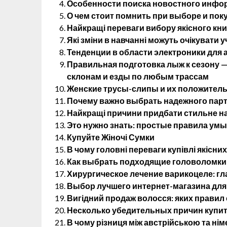
Особенности поиска новостного инфо
О чем стоит помнить при выборе и пок
Найкращі переваги вибору якісного кн
Які зміни в навчанні можуть очікувати у
Тенденции в области электроники для
Правильная подготовка лыж к сезону 
склонам и езды по любым трассам
Женские трусы-слипы и их положитель
Почему важно выбрать надежного партн
Найкращі причини придбати стильне на
Это нужно знать: простые правила ум
Купуйте Жіночі Сумки
В чому головні переваги купівлі якісних
Как выбрать подходящие головоломки 
Хирургическое лечение варикоцеле: г
Выбор лучшего интернет-магазина для
Вигідний продаж волосся: яких правил
Несколько убедительных причин купит
В чому різниця між австрійською та н