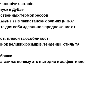
 чоловічих штанів
пуск в Дубае
ественных термопрессов
asyPaisa в пакистанских рупиях (PKR)?
те для себя идеальное предложение от
сті, плюси та особливості
нок великих розмірів: тенденції, стиль та
убашки
агазина: почему это выгодно и эффективно