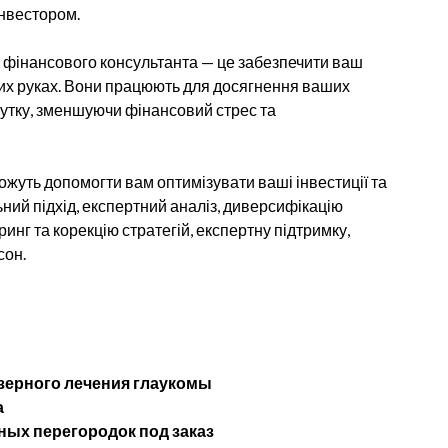
інвестором.
фінансового консультанта — це забезпечити ваш
них руках. Вони працюють для досягнення ваших
бутку, зменшуючи фінансовий стрес та
жуть допомогти вам оптимізувати ваші інвестиції та
ний підхід, експертний аналіз, диверсифікацію
инг та корекцію стратегій, експертну підтримку,
сон.
ерного лечения глаукомы
а
ых перегородок под заказ