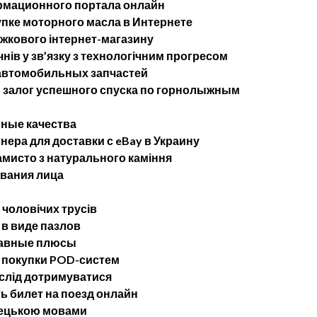
рмационного портала онлайн
упке моторного масла в Интернете
ижкового інтернет-магазину
чнів у зв’язку з технологічним прогресом
 автомобильных запчастей
— залог успешного спуска по горнолыжным
ные качества
ера для доставки с eBay в Украину
мисто з натурального каміння
ывания лица
 чоловічих трусів
в виде пазлов
лавные плюсы
 покупки POD-систем
 слід дотримуватися
ь билет на поезд онлайн
імецькою мовами