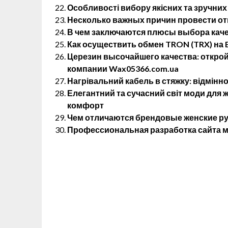
Особливості вибору якісних та зручних
Несколько важных причин провести от
В чем заключаются плюсы выбора кач
Как осуществить обмен TRON (TRX) на E
Церезин высочайшего качества: открой
компании Wax05366.com.ua
Нагрівальний кабель в стяжку: відмінно
Елегантний та сучасний світ моди для жі
комфорт
Чем отличаются брендовые женские р
Профессиональная разработка сайта м