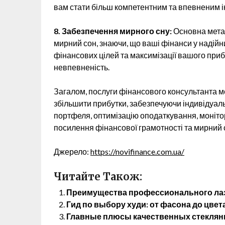
вам стати більш компетентним та впевненим 
8. Забезпечення мирного сну:
Основна мета 
мирний сон, знаючи, що ваші фінанси у надій
фінансових цілей та максимізації вашого при
невпевненість.
Загалом, послуги фінансового консультанта мо
збільшити прибутки, забезпечуючи індивідуаль
портфеля, оптимізацію оподаткування, монітор
посилення фінансової грамотності та мирний 
Джерело:
https://novifinance.com.ua/
Читайте Також:
Преимущества профессионального лаз
Гид по выбору худи: от фасона до цвет
Главные плюсы качественных стеклянн