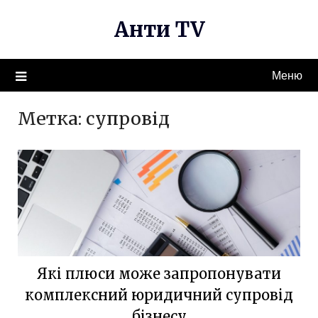
Перейти
Анти TV
к
содержимому
Меню
Метка:
супровід
Які плюси може запропонувати
комплексний юридичний супровід
бізнесу