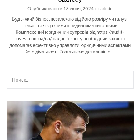
Опубликовано в
13 июня, 2024
от
admin
Будь-який бізнес, незалежно від його розміру чи галузі,
стикається з різними юридичними питаннями.
Комплексний юридичний супровід від https://audit-
invest.com.ua/ua/ надає бізнесу необхідний захист і
допомагає ефективно управляти юридичними аспектами
його діяльності. Розглянемо детальніше,…
НАЙТИ: