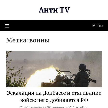
Перейти
Анти TV
к
содержимому
Меню
Метка:
воины
Эскалация на Донбассе и стягивание
войск: чего добивается РФ
Опубликовано в
20 апреля, 2017
от
admin