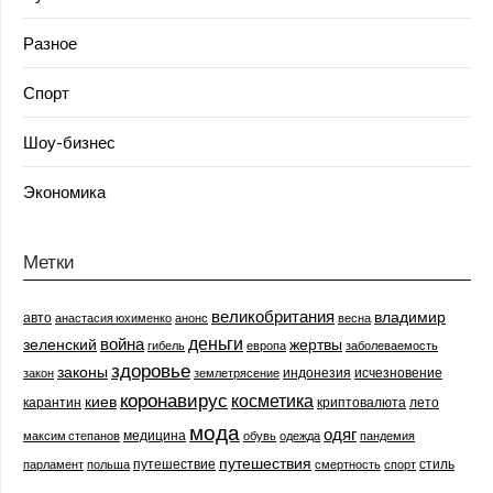
Разное
Спорт
Шоу-бизнес
Экономика
Метки
великобритания
владимир
авто
анастасия юхименко
анонс
весна
деньги
война
зеленский
жертвы
гибель
европа
заболеваемость
здоровье
законы
индонезия
исчезновение
закон
землетрясение
коронавирус
косметика
киев
карантин
криптовалюта
лето
мода
одяг
медицина
максим степанов
обувь
одежда
пандемия
путешествия
путешествие
стиль
парламент
польша
смертность
спорт