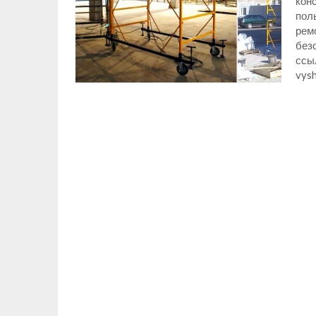
кон
пол
рем
без
ссыл
vysh