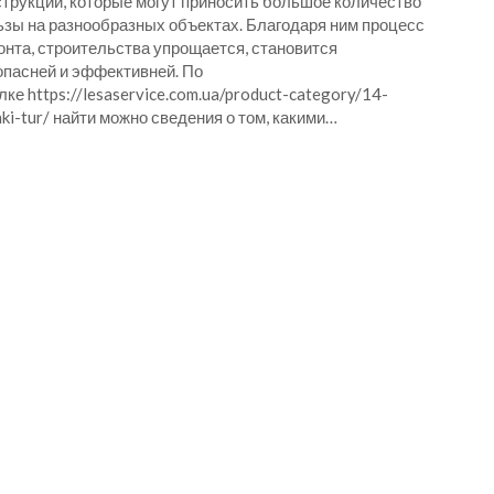
струкции, которые могут приносить большое количество
ьзы на разнообразных объектах. Благодаря ним процесс
онта, строительства упрощается, становится
опасней и эффективней. По
ке https://lesaservice.com.ua/product-category/14-
ki-tur/ найти можно сведения о том, какими…