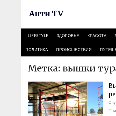
Перейти
к
Анти TV
содержимому
LIFESTYLE
ЗДОРОВЬЕ
КРАСОТА
ПОЛИТИКА
ПРОИСШЕСТВИЯ
ПУТЕШ
Метка:
вышки тур
Вы
ре
Опу
Они