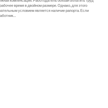
ежная компенсация. Работодатель обязан оплатить труд
рабочее время в двойном размере. Однако, для этого
зательным условием является наличие рапорта. Если
работник…