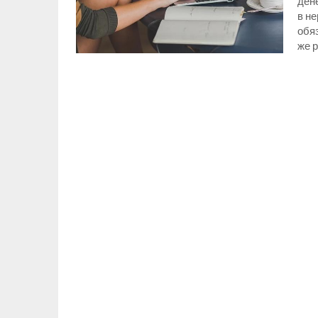
ден
в не
обя
же 