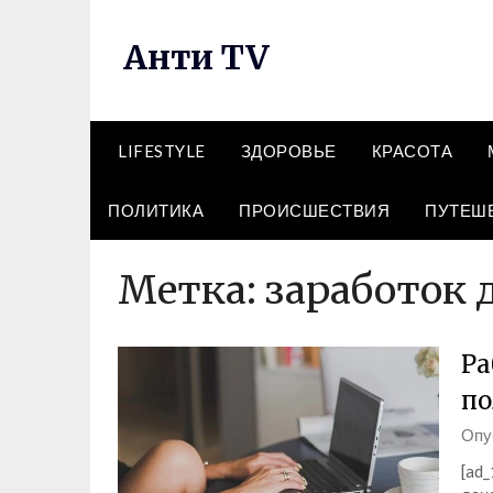
Перейти
к
Анти TV
содержимому
LIFESTYLE
ЗДОРОВЬЕ
КРАСОТА
ПОЛИТИКА
ПРОИСШЕСТВИЯ
ПУТЕШ
Метка:
заработок 
Ра
по
Опу
[ad_