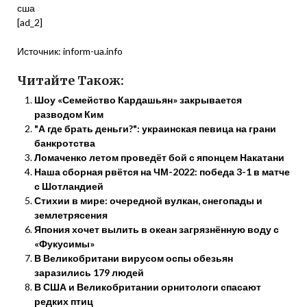
сша
[ad_2]
Источник:
inform-ua.info
Читайте Також:
Шоу «Семейство Кардашьян» закрывается
разводом Ким
"А где брать деньги?": украинская певица на грани
банкротства
Ломаченко летом проведёт бой с японцем Накатани
Наша сборная рвётся на ЧМ-2022: победа 3-1 в матче
с Шотландией
Стихии в мире: очередной вулкан, снегопады и
землетрясения
Япония хочет вылить в океан загрязнённую воду с
«Фукусимы»
В Великобритани вирусом оспы обезьян
заразились 179 людей
В США и Великобритании орнитологи спасают
редких птиц