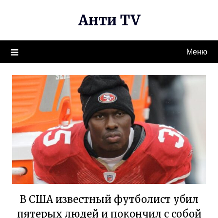
Перейти
Анти TV
к
содержимому
Меню
В США известный футболист убил
пятерых людей и покончил с собой