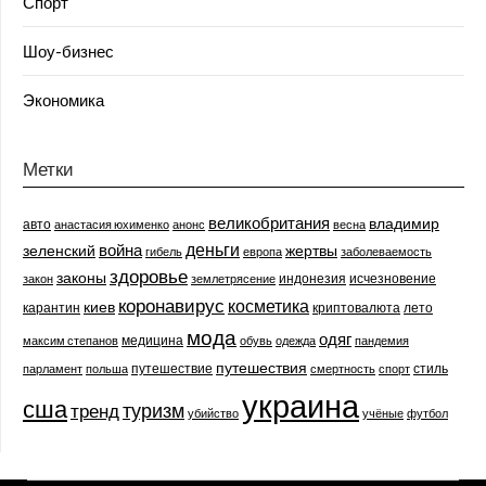
Спорт
Шоу-бизнес
Экономика
Метки
великобритания
владимир
авто
анастасия юхименко
анонс
весна
деньги
война
зеленский
жертвы
гибель
европа
заболеваемость
здоровье
законы
индонезия
исчезновение
закон
землетрясение
коронавирус
косметика
киев
карантин
криптовалюта
лето
мода
одяг
медицина
максим степанов
обувь
одежда
пандемия
путешествия
путешествие
стиль
парламент
польша
смертность
спорт
украина
сша
туризм
тренд
убийство
учёные
футбол