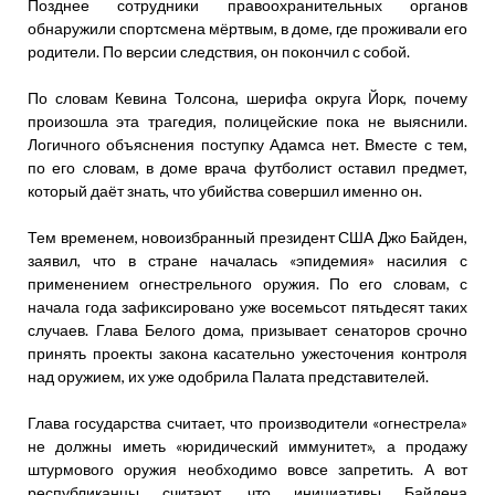
Позднее сотрудники правоохранительных органов
обнаружили спортсмена мёртвым, в доме, где проживали его
родители. По версии следствия, он покончил с собой.
По словам Кевина Толсона, шерифа округа Йорк, почему
произошла эта трагедия, полицейские пока не выяснили.
Логичного объяснения поступку Адамса нет. Вместе с тем,
по его словам, в доме врача футболист оставил предмет,
который даёт знать, что убийства совершил именно он.
Тем временем, новоизбранный президент США Джо Байден,
заявил, что в стране началась «эпидемия» насилия с
применением огнестрельного оружия. По его словам, с
начала года зафиксировано уже восемьсот пятьдесят таких
случаев. Глава Белого дома, призывает сенаторов срочно
принять проекты закона касательно ужесточения контроля
над оружием, их уже одобрила Палата представителей.
Глава государства считает, что производители «огнестрела»
не должны иметь «юридический иммунитет», а продажу
штурмового оружия необходимо вовсе запретить. А вот
республиканцы считают, что инициативы Байдена